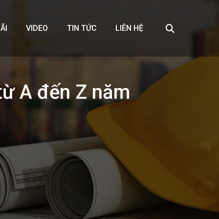
ÃI
VIDEO
TIN TỨC
LIÊN HỆ
 từ A đến Z năm