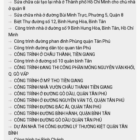
Sửa chữa cải tạo lại nhà ở Thành phố Hồ Chí Minh cho chủ nhà
ở quận 8
Sửa chữa nhà ở đường Bùi Minh Trực, Phường 5, Quận 8
Biệt Thự đường số 12, Bình Hưng Hòa, Bình Tân
Công trình nhà ở đường số 9 Bình Hưng Hòa, Bình Tân, Hồ Chí
Minh
Công trình đường phan đình Phùng quận Tân Phú
Công trình đường dân tộc quan tân Phú
CÔNG TRÌNH Ở CHÂU THÀNH, TIỀN GIANG
Công trình ở đường số 10 quân bình Tân
CÔNG TRÌNH ĐANG THI CÔNG PHẦN MÓNG NGUYỄN VĂN KHỐI,
Q. GÒ VẤP
CÔNG TRÌNH Ở MỸ THO TIỀN GIANG
CÔNG TRÌNH NHÀ VƯỜN CHÂU THÀNH TIỀN GIANG
CÔNG TRÌNH Ở ĐƯỜNG GÒ DẦU, QUẬN TÂN PHÚ
CÔNG TRÌNH Ở ĐƯỜNG NGUYỄN VĂN TỐ, QUẬN TÂN PHÚ
CÔNG TRÌNH ĐƯỜNG BÁC ÁI, QUẬN TÂN PHÚ
CÔNG TRÌNH ĐƯỜNG BÌNH HÀNH, QUẬN BÌNH TÂN
CÔNG TRÌNH ĐƯỜNG GÒ DẦU QUẬN TÂN PHÚ
DỰ ÁN NHÀ THI CÔNG ĐƯỜNG LÝ THƯỜNG KIỆT QUẬN TÂN
BÌNH
Công trình tại Bình Chánh