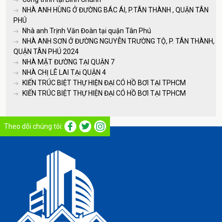
NHÀ ANH HÙNG Ở ĐƯỜNG BÁC ÁI, P.TÂN THÀNH , QUẬN TÂN
PHÚ
Nhà anh Trịnh Văn Đoàn tại quận Tân Phú
NHÀ ANH SƠN Ở ĐƯỜNG NGUYỄN TRƯỜNG TỘ, P. TÂN THÀNH,
QUẬN TÂN PHÚ 2024
NHÀ MẶT ĐƯỜNG TẠI QUẬN 7
NHÀ CHỊ LÊ LAI TẠi QUẬN 4
KIẾN TRÚC BIỆT THỰ HIỆN ĐẠI CÓ HỒ BƠI TẠI TPHCM
KIẾN TRÚC BIỆT THỰ HIỆN ĐẠI CÓ HỒ BƠI TẠI TPHCM
Theo dõi chúng tôi: