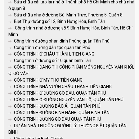
Sửa chữa cải tạo lại nhà ở Thành phố Hồ Chí Minh cho chủ nhà
ở quận 8
Sửa chữa nhà ở đường Bùi Minh Trực, Phường 5, Quận 8
Biệt Thự đường số 12, Bình Hưng Hòa, Bình Tân
Công trình nhà ở đường số 9 Bình Hưng Hòa, Bình Tân, Hồ Chí
Minh
Công trình đường phan đình Phùng quận Tân Phú
Công trình đường dân tộc quan tân Phú
CÔNG TRÌNH Ở CHÂU THÀNH, TIỀN GIANG
Công trình ở đường số 10 quân bình Tân
CÔNG TRÌNH ĐANG THI CÔNG PHẦN MÓNG NGUYỄN VĂN KHỐI,
Q. GÒ VẤP
CÔNG TRÌNH Ở MỸ THO TIỀN GIANG
CÔNG TRÌNH NHÀ VƯỜN CHÂU THÀNH TIỀN GIANG
CÔNG TRÌNH Ở ĐƯỜNG GÒ DẦU, QUẬN TÂN PHÚ
CÔNG TRÌNH Ở ĐƯỜNG NGUYỄN VĂN TỐ, QUẬN TÂN PHÚ
CÔNG TRÌNH ĐƯỜNG BÁC ÁI, QUẬN TÂN PHÚ
CÔNG TRÌNH ĐƯỜNG BÌNH HÀNH, QUẬN BÌNH TÂN
CÔNG TRÌNH ĐƯỜNG GÒ DẦU QUẬN TÂN PHÚ
DỰ ÁN NHÀ THI CÔNG ĐƯỜNG LÝ THƯỜNG KIỆT QUẬN TÂN
BÌNH
Công trình tại Bình Chánh