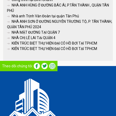
NHÀ ANH HÙNG Ở ĐƯỜNG BÁC ÁI, P.TÂN THÀNH , QUẬN TÂN
PHÚ
Nhà anh Trịnh Văn Đoàn tại quận Tân Phú
NHÀ ANH SƠN Ở ĐƯỜNG NGUYỄN TRƯỜNG TỘ, P. TÂN THÀNH,
QUẬN TÂN PHÚ 2024
NHÀ MẶT ĐƯỜNG TẠI QUẬN 7
NHÀ CHỊ LÊ LAI TẠi QUẬN 4
KIẾN TRÚC BIỆT THỰ HIỆN ĐẠI CÓ HỒ BƠI TẠI TPHCM
KIẾN TRÚC BIỆT THỰ HIỆN ĐẠI CÓ HỒ BƠI TẠI TPHCM
Theo dõi chúng tôi: