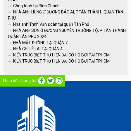
Công trình tại Bình Chánh
NHÀ ANH HÙNG Ở ĐƯỜNG BÁC ÁI, P.TÂN THÀNH , QUẬN TÂN
PHÚ
Nhà anh Trịnh Văn Đoàn tại quận Tân Phú
NHÀ ANH SƠN Ở ĐƯỜNG NGUYỄN TRƯỜNG TỘ, P. TÂN THÀNH,
QUẬN TÂN PHÚ 2024
NHÀ MẶT ĐƯỜNG TẠI QUẬN 7
NHÀ CHỊ LÊ LAI TẠi QUẬN 4
KIẾN TRÚC BIỆT THỰ HIỆN ĐẠI CÓ HỒ BƠI TẠI TPHCM
KIẾN TRÚC BIỆT THỰ HIỆN ĐẠI CÓ HỒ BƠI TẠI TPHCM
Theo dõi chúng tôi: