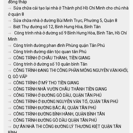
đồng tháp
Sửa chữa cải tạo lại nhà ở Thành phố Hồ Chí Minh cho chủ nhà
ở quận 8
Sửa chữa nhà ở đường Bùi Minh Trực, Phường 5, Quận 8
Biệt Thự đường số 12, Bình Hưng Hòa, Bình Tân
Công trình nhà ở đường số 9 Bình Hưng Hòa, Bình Tân, Hồ Chí
Minh
Công trình đường phan đình Phùng quận Tân Phú
Công trình đường dân tộc quan tân Phú
CÔNG TRÌNH Ở CHÂU THÀNH, TIỀN GIANG
Công trình ở đường số 10 quân bình Tân
CÔNG TRÌNH ĐANG THI CÔNG PHẦN MÓNG NGUYỄN VĂN KHỐI,
Q. GÒ VẤP
CÔNG TRÌNH Ở MỸ THO TIỀN GIANG
CÔNG TRÌNH NHÀ VƯỜN CHÂU THÀNH TIỀN GIANG
CÔNG TRÌNH Ở ĐƯỜNG GÒ DẦU, QUẬN TÂN PHÚ
CÔNG TRÌNH Ở ĐƯỜNG NGUYỄN VĂN TỐ, QUẬN TÂN PHÚ
CÔNG TRÌNH ĐƯỜNG BÁC ÁI, QUẬN TÂN PHÚ
CÔNG TRÌNH ĐƯỜNG BÌNH HÀNH, QUẬN BÌNH TÂN
CÔNG TRÌNH ĐƯỜNG GÒ DẦU QUẬN TÂN PHÚ
DỰ ÁN NHÀ THI CÔNG ĐƯỜNG LÝ THƯỜNG KIỆT QUẬN TÂN
BÌNH