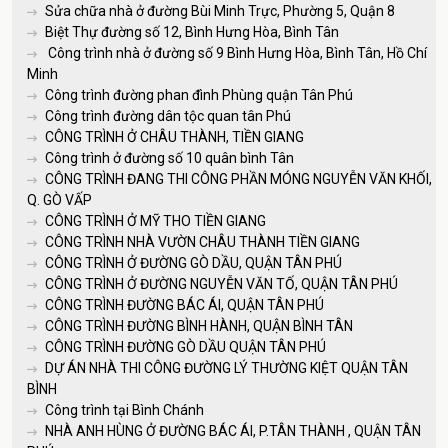
Sửa chữa nhà ở đường Bùi Minh Trực, Phường 5, Quận 8
Biệt Thự đường số 12, Bình Hưng Hòa, Bình Tân
Công trình nhà ở đường số 9 Bình Hưng Hòa, Bình Tân, Hồ Chí
Minh
Công trình đường phan đình Phùng quận Tân Phú
Công trình đường dân tộc quan tân Phú
CÔNG TRÌNH Ở CHÂU THÀNH, TIỀN GIANG
Công trình ở đường số 10 quân bình Tân
CÔNG TRÌNH ĐANG THI CÔNG PHẦN MÓNG NGUYỄN VĂN KHỐI,
Q. GÒ VẤP
CÔNG TRÌNH Ở MỸ THO TIỀN GIANG
CÔNG TRÌNH NHÀ VƯỜN CHÂU THÀNH TIỀN GIANG
CÔNG TRÌNH Ở ĐƯỜNG GÒ DẦU, QUẬN TÂN PHÚ
CÔNG TRÌNH Ở ĐƯỜNG NGUYỄN VĂN TỐ, QUẬN TÂN PHÚ
CÔNG TRÌNH ĐƯỜNG BÁC ÁI, QUẬN TÂN PHÚ
CÔNG TRÌNH ĐƯỜNG BÌNH HÀNH, QUẬN BÌNH TÂN
CÔNG TRÌNH ĐƯỜNG GÒ DẦU QUẬN TÂN PHÚ
DỰ ÁN NHÀ THI CÔNG ĐƯỜNG LÝ THƯỜNG KIỆT QUẬN TÂN
BÌNH
Công trình tại Bình Chánh
NHÀ ANH HÙNG Ở ĐƯỜNG BÁC ÁI, P.TÂN THÀNH , QUẬN TÂN