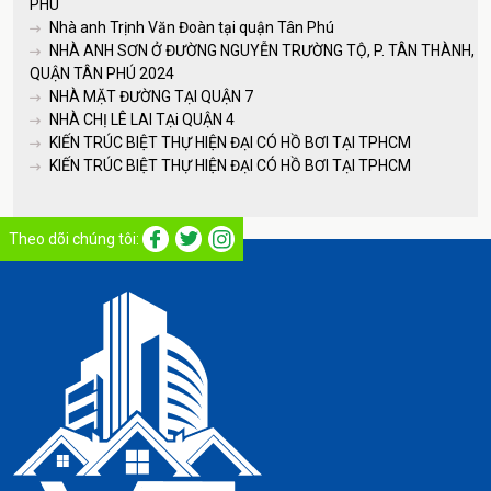
PHÚ
Nhà anh Trịnh Văn Đoàn tại quận Tân Phú
NHÀ ANH SƠN Ở ĐƯỜNG NGUYỄN TRƯỜNG TỘ, P. TÂN THÀNH,
QUẬN TÂN PHÚ 2024
NHÀ MẶT ĐƯỜNG TẠI QUẬN 7
NHÀ CHỊ LÊ LAI TẠi QUẬN 4
KIẾN TRÚC BIỆT THỰ HIỆN ĐẠI CÓ HỒ BƠI TẠI TPHCM
KIẾN TRÚC BIỆT THỰ HIỆN ĐẠI CÓ HỒ BƠI TẠI TPHCM
Theo dõi chúng tôi: